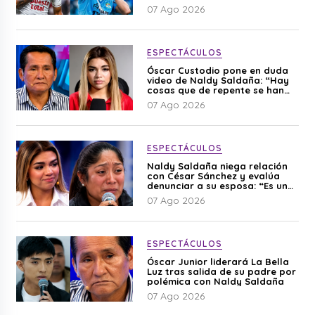
07 Ago 2026
ESPECTÁCULOS
Óscar Custodio pone en duda
video de Naldy Saldaña: “Hay
cosas que de repente se han
editado”
07 Ago 2026
ESPECTÁCULOS
Naldy Saldaña niega relación
con César Sánchez y evalúa
denunciar a su esposa: “Es una
difamación”
07 Ago 2026
ESPECTÁCULOS
Óscar Junior liderará La Bella
Luz tras salida de su padre por
polémica con Naldy Saldaña
07 Ago 2026