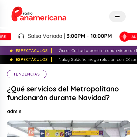
Salsa Variada |
3:00PM - 10:00PM
ESPECTÁCULOS
Óscar Custodio pone en duda video de N
ESPECTÁCULOS
Naldy Saldaña niega relación con César
TENDENCIAS
¿Qué servicios del Metropolitano
funcionarán durante Navidad?
admin