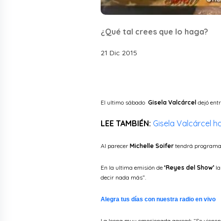
¿Qué tal crees que lo haga?
21 Dic 2015
El ultimo sábado
Gisela Valcárcel
dejó ent
LEE TAMBIÉN:
Gisela Valcárcel 
Al parecer
Michelle Soifer
tendrá programa 
En la ultima emisión de
‘Reyes del Show’
la
decir nada más”.
Alegra tus días con nuestra radio en vivo
La leona muy emocionada agregó: “Se viene