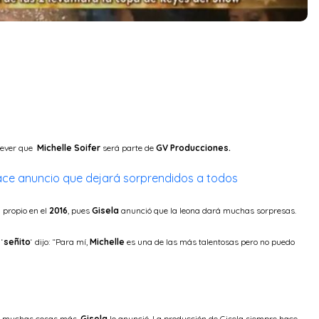
rever que
Michelle Soifer
será parte de
GV Producciones.
hace anuncio que dejará sorprendidos a todos
propio en el
2016
, pues
Gisela
anunció que la leona dará muchas sorpresas.
 ‘
señito
‘ dijo: “Para mí,
Michelle
es una de las más talentosas pero no puedo
n muchas cosas más,
Gisela
lo anunció. La producción de Gisela siempre hace