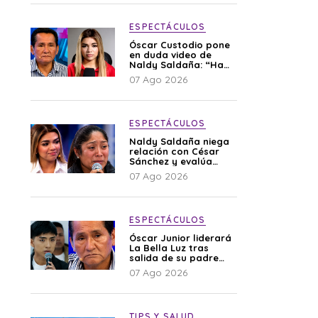
ESPECTÁCULOS
Óscar Custodio pone
en duda video de
Naldy Saldaña: “Hay
cosas que de repente
07 Ago 2026
se han editado”
ESPECTÁCULOS
Naldy Saldaña niega
relación con César
Sánchez y evalúa
denunciar a su
07 Ago 2026
esposa: “Es una
difamación”
ESPECTÁCULOS
Óscar Junior liderará
La Bella Luz tras
salida de su padre
por polémica con
07 Ago 2026
Naldy Saldaña
TIPS Y SALUD