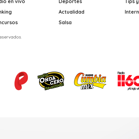
io en vivo
Deportes
Tips 
nking
Actualidad
Inter
ncursos
Salsa
Reservados.