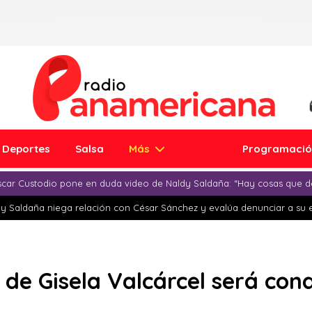
Deportes
Salsa
Más
Programaci
car Custodio pone en duda video de Naldy Saldaña: “Hay cosas que d
y Saldaña niega relación con César Sánchez y evalúa denunciar a su 
e Gisela Valcárcel será cond