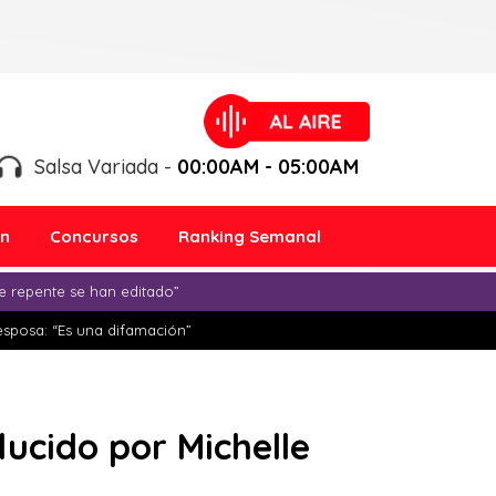
Salsa Variada -
00:00AM - 05:00AM
ón
Concursos
Ranking Semanal
e repente se han editado”
esposa: “Es una difamación”
ucido por Michelle