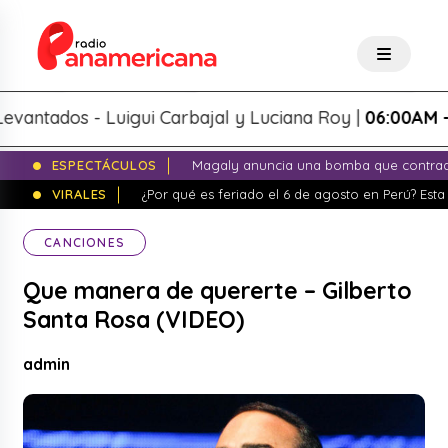
ados - Luigui Carbajal y Luciana Roy |
06:00AM - 09:
ESPECTÁCULOS
Magaly anuncia una bomba que contrade
VIRALES
¿Por qué es feriado el 6 de agosto en Perú? Esta 
CANCIONES
Que manera de quererte – Gilberto
Santa Rosa (VIDEO)
admin