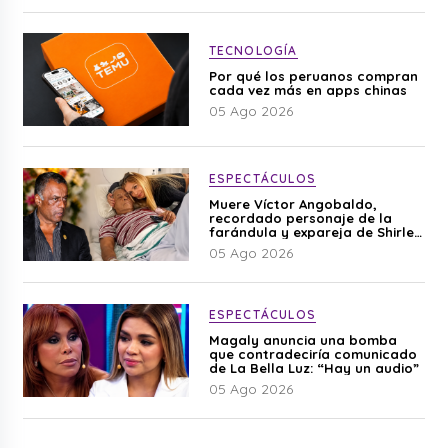
TECNOLOGÍA
Por qué los peruanos compran
cada vez más en apps chinas
05 Ago 2026
ESPECTÁCULOS
Muere Víctor Angobaldo,
recordado personaje de la
farándula y expareja de Shirley
Cherres
05 Ago 2026
ESPECTÁCULOS
Magaly anuncia una bomba
que contradeciría comunicado
de La Bella Luz: “Hay un audio”
05 Ago 2026