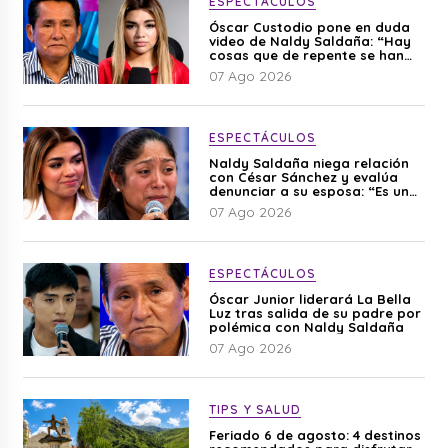
ESPECTÁCULOS
Óscar Custodio pone en duda
video de Naldy Saldaña: “Hay
cosas que de repente se han
editado”
07 Ago 2026
ESPECTÁCULOS
Naldy Saldaña niega relación
con César Sánchez y evalúa
denunciar a su esposa: “Es una
difamación”
07 Ago 2026
ESPECTÁCULOS
Óscar Junior liderará La Bella
Luz tras salida de su padre por
polémica con Naldy Saldaña
07 Ago 2026
TIPS Y SALUD
Feriado 6 de agosto: 4 destinos