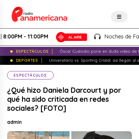
 - 11:00PM
Noches de Fantasía - 
ESPECTÁCULOS
Óscar Custodio pone en duda video de N
DEPORTES
Universitario vs. Sporting Cristal: así llegan a
ESPECTÁCULOS
¿Qué hizo Daniela Darcourt y por
qué ha sido criticada en redes
sociales? [FOTO]
admin