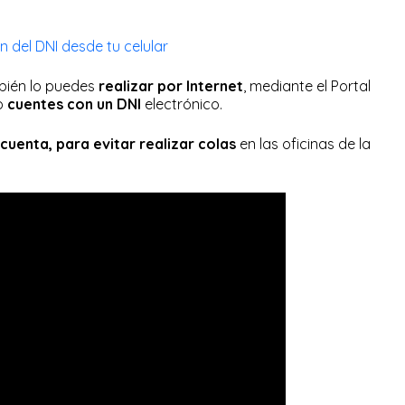
n del DNI desde tu celular
mbién lo puedes
realizar por Internet
, mediante el Portal
o
cuentes con un DNI
electrónico.
cuenta, para evitar realizar colas
en las oficinas de la