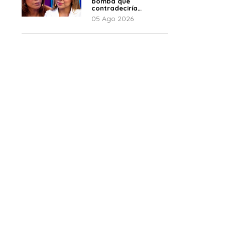
bomba que
contradeciría
comunicado de La
05 Ago 2026
Bella Luz: “Hay un
audio”