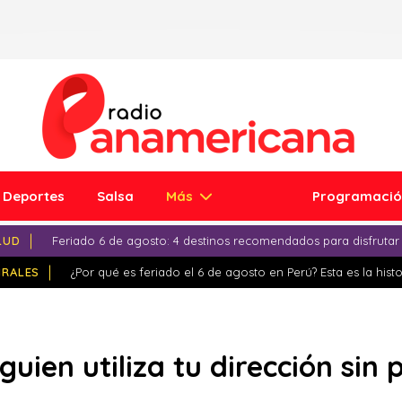
Deportes
Salsa
Más
Programaci
LUD
Feriado 6 de agosto: 4 destinos recomendados para disfrutar
IRALES
¿Por qué es feriado el 6 de agosto en Perú? Esta es la histo
guien utiliza tu dirección sin