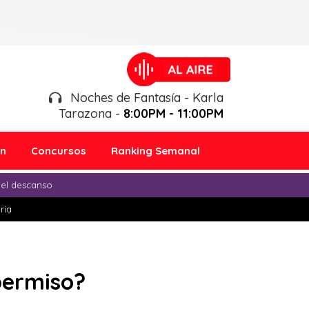
Noches de Fantasía - Karla
Tarazona -
8:00PM - 11:00PM
ón
Concursos
Ranking Semanal
 el descanso
ria
 permiso?