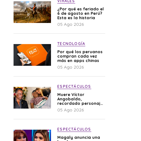
VIRALES
¿Por qué es feriado el
6 de agosto en Perú?
Esta es la historia
05 Ago 2026
TECNOLOGÍA
Por qué los peruanos
compran cada vez
más en apps chinas
05 Ago 2026
ESPECTÁCULOS
Muere Víctor
Angobaldo,
recordado personaje
de la farándula y
05 Ago 2026
expareja de Shirley
Cherres
ESPECTÁCULOS
Magaly anuncia una