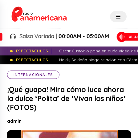
Salsa Variada |
00:00AM - 05:00AM
ESPECTÁCULOS
Óscar Custodio pone en duda video de N
ESPECTÁCULOS
Naldy Saldaña niega relación con César
INTERNACIONALES
¡Qué guapa! Mira cómo luce ahora
la dulce ‘Polita’ de ‘Vivan los niños’
(FOTOS)
admin