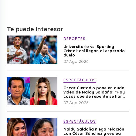
Te puede interesar
DEPORTES
Universitario vs. Sporting
Cristal: así llegan al esperado
duelo
07 Ago 2026
ESPECTÁCULOS
Óscar Custodio pone en duda
video de Naldy Saldaña: “Hay
cosas que de repente se han
editado”
07 Ago 2026
ESPECTÁCULOS
Naldy Saldaña niega relación
con César Sánchez y evalúa