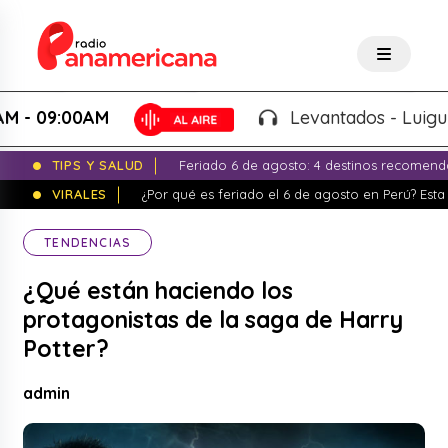
09:00AM
Levantados - Luigui Carb
TIPS Y SALUD
Feriado 6 de agosto: 4 destinos recomend
VIRALES
¿Por qué es feriado el 6 de agosto en Perú? Esta 
TENDENCIAS
¿Qué están haciendo los
protagonistas de la saga de Harry
Potter?
admin