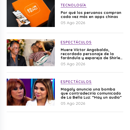
TECNOLOGÍA
Por qué los peruanos compran
cada vez más en apps chinas
05 Ago 2026
ESPECTÁCULOS
Muere Víctor Angobaldo,
recordado personaje de la
farándula y expareja de Shirley
Cherres
05 Ago 2026
ESPECTÁCULOS
Magaly anuncia una bomba
que contradeciría comunicado
de La Bella Luz: “Hay un audio”
05 Ago 2026