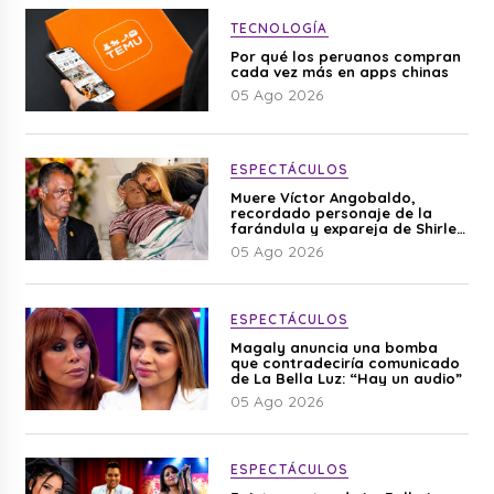
TECNOLOGÍA
Por qué los peruanos compran
cada vez más en apps chinas
05 Ago 2026
ESPECTÁCULOS
Muere Víctor Angobaldo,
recordado personaje de la
farándula y expareja de Shirley
Cherres
05 Ago 2026
ESPECTÁCULOS
Magaly anuncia una bomba
que contradeciría comunicado
de La Bella Luz: “Hay un audio”
05 Ago 2026
ESPECTÁCULOS