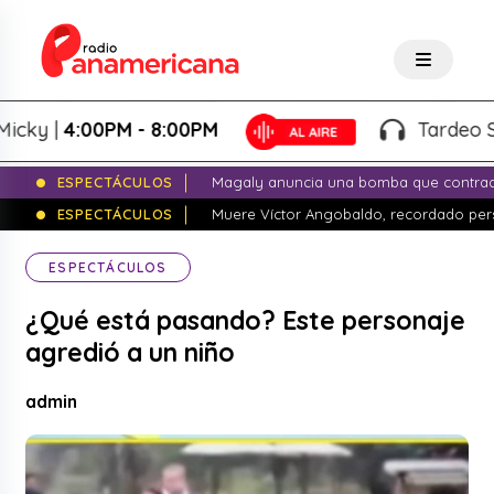
ky |
4:00PM - 8:00PM
Tardeo Sals
ESPECTÁCULOS
Magaly anuncia una bomba que contrade
ESPECTÁCULOS
Muere Víctor Angobaldo, recordado pers
ESPECTÁCULOS
¿Qué está pasando? Este personaje
agredió a un niño
admin