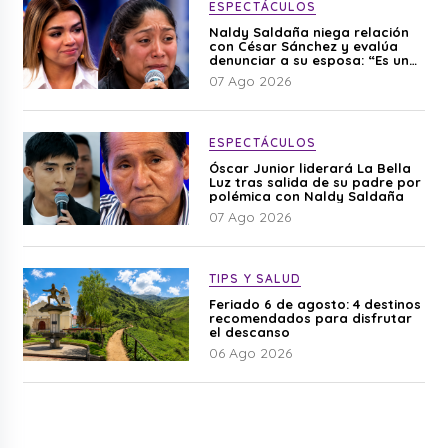
ESPECTÁCULOS
Naldy Saldaña niega relación
con César Sánchez y evalúa
denunciar a su esposa: “Es una
difamación”
07 Ago 2026
ESPECTÁCULOS
Óscar Junior liderará La Bella
Luz tras salida de su padre por
polémica con Naldy Saldaña
07 Ago 2026
TIPS Y SALUD
Feriado 6 de agosto: 4 destinos
recomendados para disfrutar
el descanso
06 Ago 2026