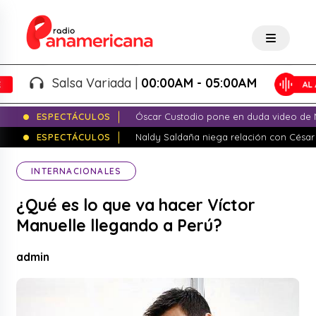
Salsa Variada |
00:00AM - 05:00AM
ESPECTÁCULOS
Óscar Custodio pone en duda video de N
ESPECTÁCULOS
Naldy Saldaña niega relación con César
INTERNACIONALES
¿Qué es lo que va hacer Víctor
Manuelle llegando a Perú?
admin