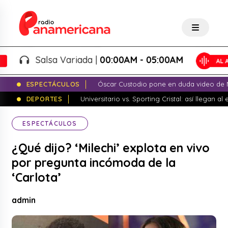
Salsa Variada |
00:00AM - 05:00AM
ESPECTÁCULOS
Óscar Custodio pone en duda video de N
DEPORTES
Universitario vs. Sporting Cristal: así llegan a
ESPECTÁCULOS
¿Qué dijo? ‘Milechi’ explota en vivo
por pregunta incómoda de la
‘Carlota’
admin