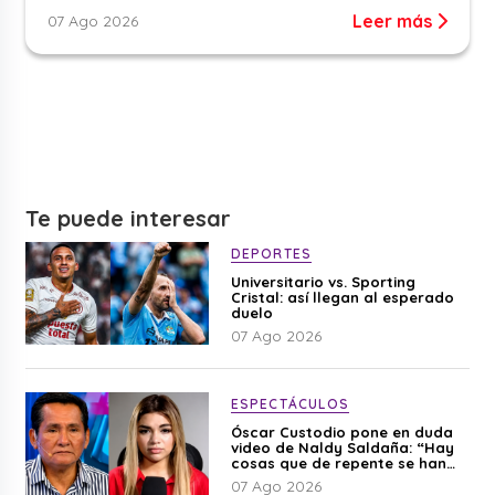
Leer más
07 Ago 2026
Te puede interesar
DEPORTES
Universitario vs. Sporting
Cristal: así llegan al esperado
duelo
07 Ago 2026
ESPECTÁCULOS
Óscar Custodio pone en duda
video de Naldy Saldaña: “Hay
cosas que de repente se han
editado”
07 Ago 2026