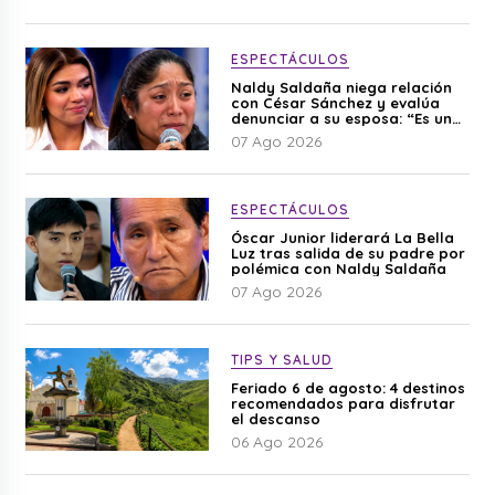
ESPECTÁCULOS
Naldy Saldaña niega relación
con César Sánchez y evalúa
denunciar a su esposa: “Es una
difamación”
07 Ago 2026
ESPECTÁCULOS
Óscar Junior liderará La Bella
Luz tras salida de su padre por
polémica con Naldy Saldaña
07 Ago 2026
TIPS Y SALUD
Feriado 6 de agosto: 4 destinos
recomendados para disfrutar
el descanso
06 Ago 2026