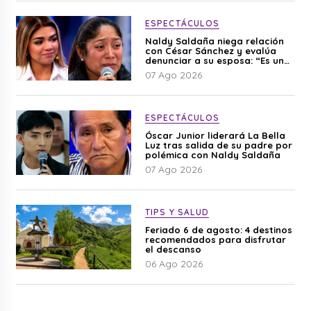
ESPECTÁCULOS
Naldy Saldaña niega relación
con César Sánchez y evalúa
denunciar a su esposa: “Es una
difamación”
07 Ago 2026
ESPECTÁCULOS
Óscar Junior liderará La Bella
Luz tras salida de su padre por
polémica con Naldy Saldaña
07 Ago 2026
TIPS Y SALUD
Feriado 6 de agosto: 4 destinos
recomendados para disfrutar
el descanso
06 Ago 2026