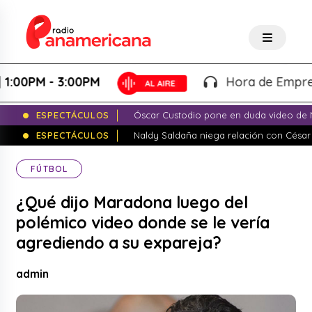
0PM - 3:00PM
Hora de Emprender -
ESPECTÁCULOS
Óscar Custodio pone en duda video de N
ESPECTÁCULOS
Naldy Saldaña niega relación con César
FÚTBOL
¿Qué dijo Maradona luego del
polémico video donde se le vería
agrediendo a su expareja?
admin