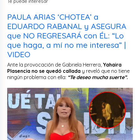
Te puede interesar
PAULA ARIAS ‘CHOTEA’ a
EDUARDO RABANAL y ASEGURA
que NO REGRESARÁ con ÉL: “Lo
que haga, a mí no me interesa” |
VIDEO
Ante la provocación de Gabriela Herrera,
Yahaira
Plasencia no se quedó callada
y reveló que no tiene
ningún problema con ella:
“Te deseo mucha suerte”.