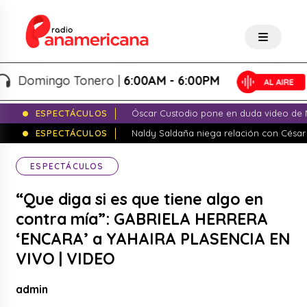
omingo Tonero |
6:00AM - 6:00PM
ESPECTÁCULOS
Óscar Custodio pone en duda video de N
ESPECTÁCULOS
Naldy Saldaña niega relación con César
ESPECTÁCULOS
“Que diga si es que tiene algo en
contra mía”: GABRIELA HERRERA
‘ENCARA’ a YAHAIRA PLASENCIA EN
VIVO | VIDEO
admin