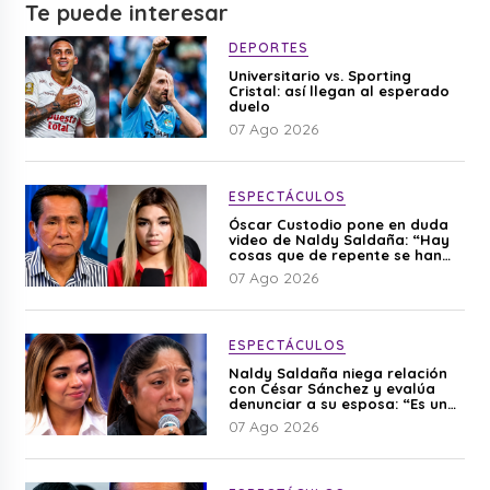
Te puede interesar
DEPORTES
Universitario vs. Sporting
Cristal: así llegan al esperado
duelo
07 Ago 2026
ESPECTÁCULOS
Óscar Custodio pone en duda
video de Naldy Saldaña: “Hay
cosas que de repente se han
editado”
07 Ago 2026
ESPECTÁCULOS
Naldy Saldaña niega relación
con César Sánchez y evalúa
denunciar a su esposa: “Es una
difamación”
07 Ago 2026