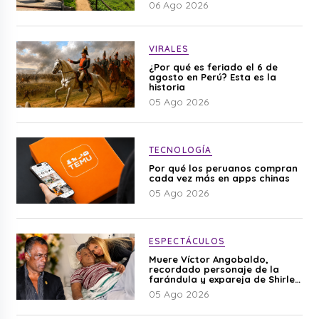
06 Ago 2026
VIRALES
¿Por qué es feriado el 6 de
agosto en Perú? Esta es la
historia
05 Ago 2026
TECNOLOGÍA
Por qué los peruanos compran
cada vez más en apps chinas
05 Ago 2026
ESPECTÁCULOS
Muere Víctor Angobaldo,
recordado personaje de la
farándula y expareja de Shirley
Cherres
05 Ago 2026