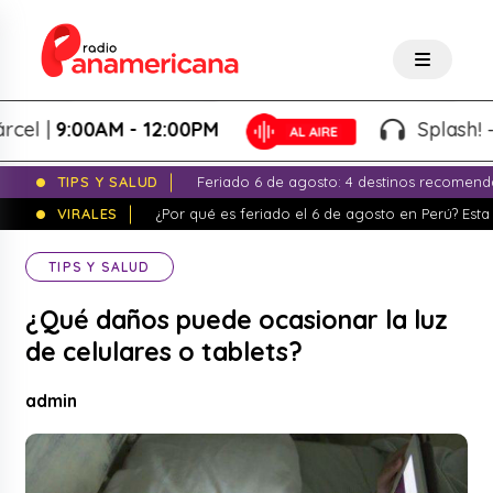
 |
9:00AM - 12:00PM
Splash! - Gio
TIPS Y SALUD
Feriado 6 de agosto: 4 destinos recomend
VIRALES
¿Por qué es feriado el 6 de agosto en Perú? Esta 
TIPS Y SALUD
¿Qué daños puede ocasionar la luz
de celulares o tablets?
admin