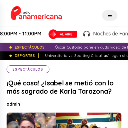
PM - 11:00PM
Noches de Fantasía 
ESPECTÁCULOS
Óscar Custodio pone en duda video de N
DEPORTES
Universitario vs. Sporting Cristal: así llegan a
ESPECTÁCULOS
¡Qué cosa! ¿Isabel se metió con lo
más sagrado de Karla Tarazona?
admin