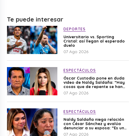
Te puede interesar
DEPORTES
Universitario vs. Sporting
Cristal: así llegan al esperado
duelo
07 Ago 2026
ESPECTÁCULOS
Óscar Custodio pone en duda
video de Naldy Saldaña: “Hay
cosas que de repente se han
editado”
07 Ago 2026
ESPECTÁCULOS
Naldy Saldaña niega relación
con César Sánchez y evalúa
denunciar a su esposa: “Es una
difamación”
07 Ago 2026