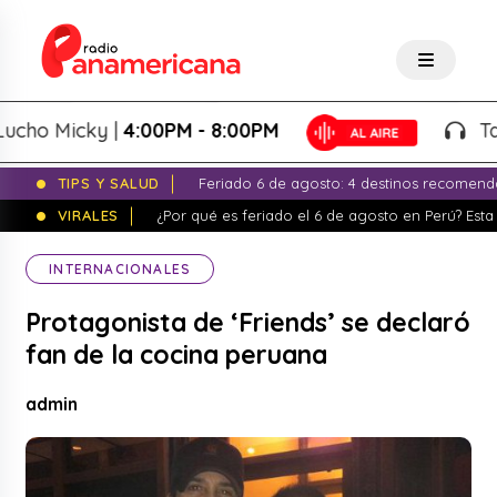
o Micky |
4:00PM - 8:00PM
Tardeo
TIPS Y SALUD
Feriado 6 de agosto: 4 destinos recomend
VIRALES
¿Por qué es feriado el 6 de agosto en Perú? Esta 
INTERNACIONALES
Protagonista de ‘Friends’ se declaró
fan de la cocina peruana
admin