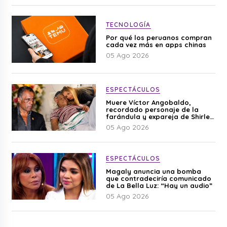
TECNOLOGÍA
Por qué los peruanos compran
cada vez más en apps chinas
05 Ago 2026
ESPECTÁCULOS
Muere Víctor Angobaldo,
recordado personaje de la
farándula y expareja de Shirley
Cherres
05 Ago 2026
ESPECTÁCULOS
Magaly anuncia una bomba
que contradeciría comunicado
de La Bella Luz: “Hay un audio”
05 Ago 2026