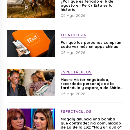
¿Por qué es feriado el 6 de
agosto en Perú? Esta es la
historia
05 Ago 2026
TECNOLOGÍA
Por qué los peruanos compran
cada vez más en apps chinas
05 Ago 2026
ESPECTÁCULOS
Muere Víctor Angobaldo,
recordado personaje de la
farándula y expareja de Shirley
Cherres
05 Ago 2026
ESPECTÁCULOS
Magaly anuncia una bomba
que contradeciría comunicado
de La Bella Luz: “Hay un audio”