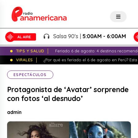
Salsa 90's |
5:00AM - 6:00AM
TIPS Y SALUD
Feriado 6 de agosto: 4 destinos recomend
VIRALES
¿Por qué es feriado el 6 de agosto en Perú? Esta 
ESPECTÁCULOS
Protagonista de ‘Avatar’ sorprende
con fotos ‘al desnudo’
admin