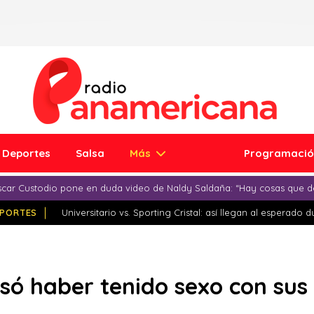
Deportes
Salsa
Más
Programaci
car Custodio pone en duda video de Naldy Saldaña: “Hay cosas que d
PORTES
Universitario vs. Sporting Cristal: así llegan al esperado 
só haber tenido sexo con su