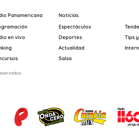
dio Panamericana
Noticias
ogramación
Espectáculos
Tende
io en vivo
Deportes
Tips 
nking
Actualidad
Inter
ncursos
Salsa
Reservados.