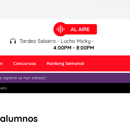
Tardeo Salsero - Lucho Micky -
4:00PM - 8:00PM
ón
Concursos
Ranking Semanal
e repente se han editado”
duelo
s alumnos