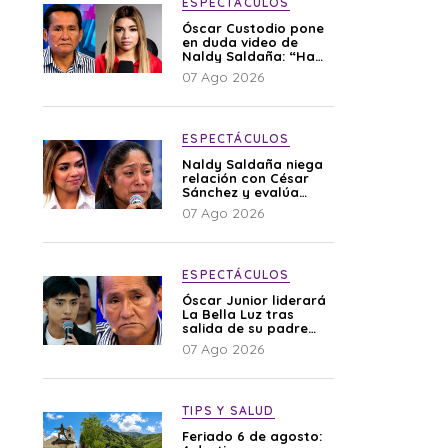
ESPECTÁCULOS
Óscar Custodio pone
en duda video de
Naldy Saldaña: “Hay
cosas que de repente
07 Ago 2026
se han editado”
ESPECTÁCULOS
Naldy Saldaña niega
relación con César
Sánchez y evalúa
denunciar a su
07 Ago 2026
esposa: “Es una
difamación”
ESPECTÁCULOS
Óscar Junior liderará
La Bella Luz tras
salida de su padre
por polémica con
07 Ago 2026
Naldy Saldaña
TIPS Y SALUD
Feriado 6 de agosto: