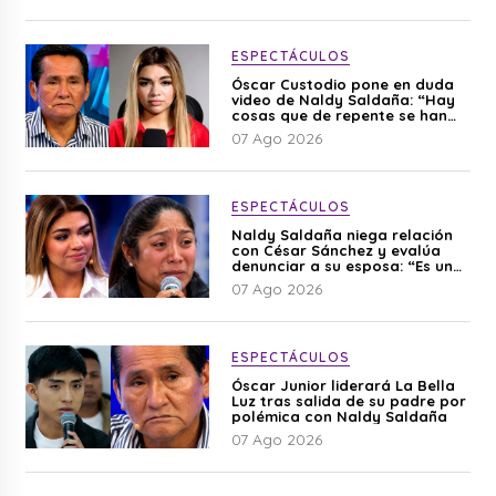
ESPECTÁCULOS
Óscar Custodio pone en duda
video de Naldy Saldaña: “Hay
cosas que de repente se han
editado”
07 Ago 2026
ESPECTÁCULOS
Naldy Saldaña niega relación
con César Sánchez y evalúa
denunciar a su esposa: “Es una
difamación”
07 Ago 2026
ESPECTÁCULOS
Óscar Junior liderará La Bella
Luz tras salida de su padre por
polémica con Naldy Saldaña
07 Ago 2026