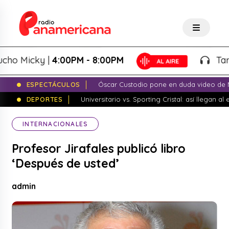
 Micky |
4:00PM - 8:00PM
Tardeo 
ESPECTÁCULOS
Óscar Custodio pone en duda video de N
DEPORTES
Universitario vs. Sporting Cristal: así llegan a
INTERNACIONALES
Profesor Jirafales publicó libro
‘Después de usted’
admin