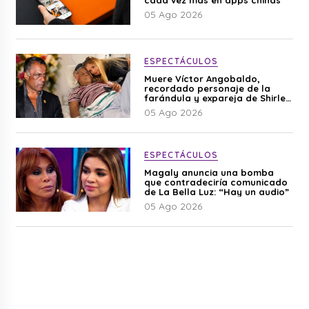
05 Ago 2026
ESPECTÁCULOS
Muere Víctor Angobaldo,
recordado personaje de la
farándula y expareja de Shirley
Cherres
05 Ago 2026
ESPECTÁCULOS
Magaly anuncia una bomba
que contradeciría comunicado
de La Bella Luz: “Hay un audio”
05 Ago 2026