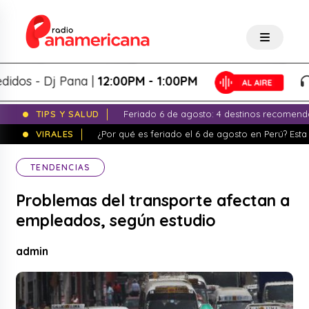
s - Dj Pana |
12:00PM - 1:00PM
Pa
TIPS Y SALUD
Feriado 6 de agosto: 4 destinos recomend
VIRALES
¿Por qué es feriado el 6 de agosto en Perú? Esta 
TENDENCIAS
Problemas del transporte afectan a
empleados, según estudio
admin