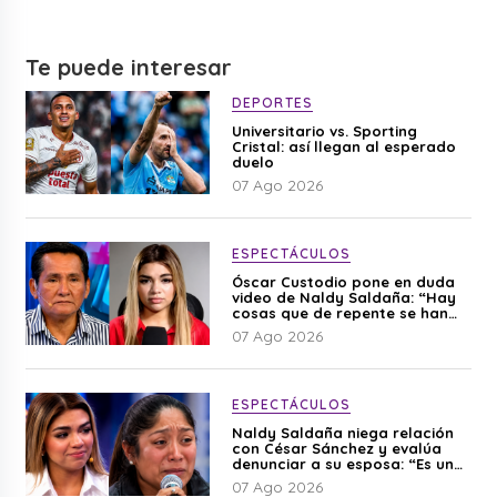
Te puede interesar
DEPORTES
Universitario vs. Sporting
Cristal: así llegan al esperado
duelo
07 Ago 2026
ESPECTÁCULOS
Óscar Custodio pone en duda
video de Naldy Saldaña: “Hay
cosas que de repente se han
editado”
07 Ago 2026
ESPECTÁCULOS
Naldy Saldaña niega relación
con César Sánchez y evalúa
denunciar a su esposa: “Es una
difamación”
07 Ago 2026