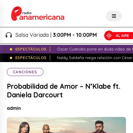
Salsa Variada |
3:00PM - 10:00PM
ESPECTÁCULOS
Óscar Custodio pone en duda video de N
ESPECTÁCULOS
Naldy Saldaña niega relación con César
CANCIONES
Probabilidad de Amor – N’Klabe ft.
Daniela Darcourt
admin