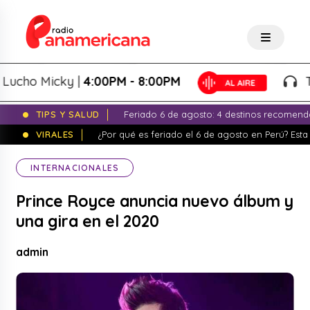
ho Micky |
4:00PM - 8:00PM
Tarde
TIPS Y SALUD
Feriado 6 de agosto: 4 destinos recomend
VIRALES
¿Por qué es feriado el 6 de agosto en Perú? Esta 
INTERNACIONALES
Prince Royce anuncia nuevo álbum y
una gira en el 2020
admin