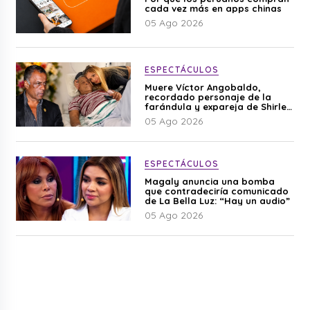
cada vez más en apps chinas
05 Ago 2026
ESPECTÁCULOS
Muere Víctor Angobaldo,
recordado personaje de la
farándula y expareja de Shirley
Cherres
05 Ago 2026
ESPECTÁCULOS
Magaly anuncia una bomba
que contradeciría comunicado
de La Bella Luz: “Hay un audio”
05 Ago 2026