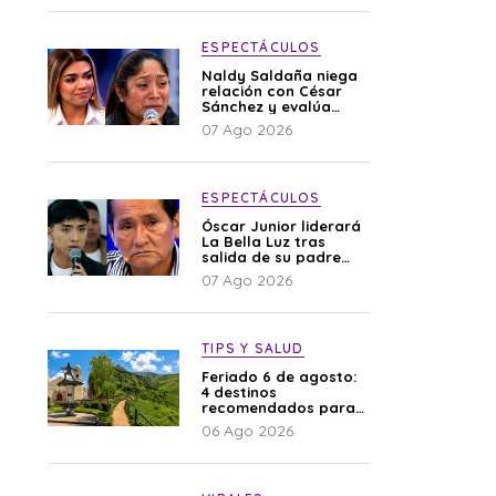
ESPECTÁCULOS
Naldy Saldaña niega
relación con César
Sánchez y evalúa
denunciar a su
07 Ago 2026
esposa: “Es una
difamación”
ESPECTÁCULOS
Óscar Junior liderará
La Bella Luz tras
salida de su padre
por polémica con
07 Ago 2026
Naldy Saldaña
TIPS Y SALUD
Feriado 6 de agosto:
4 destinos
recomendados para
disfrutar el descanso
06 Ago 2026