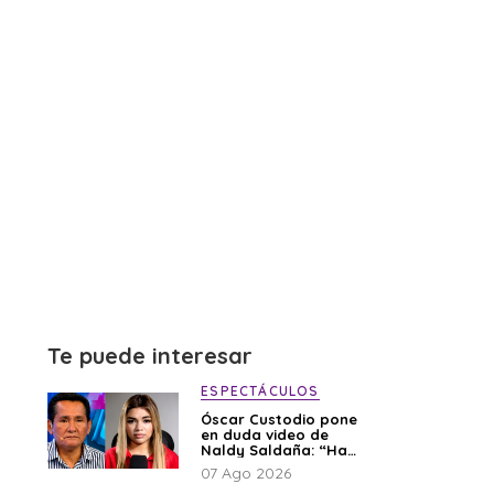
Te puede interesar
ESPECTÁCULOS
Óscar Custodio pone
en duda video de
Naldy Saldaña: “Hay
cosas que de repente
07 Ago 2026
se han editado”