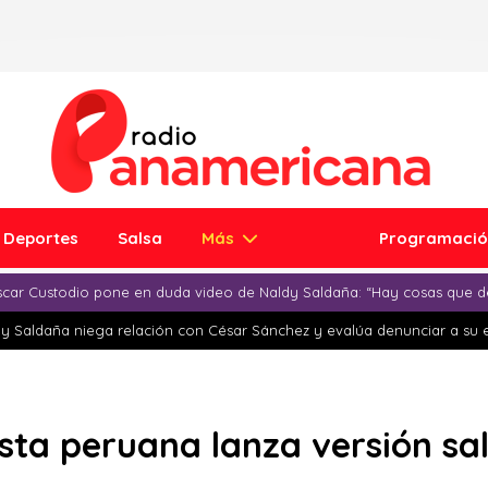
Deportes
Salsa
Más
Programaci
car Custodio pone en duda video de Naldy Saldaña: “Hay cosas que d
y Saldaña niega relación con César Sánchez y evalúa denunciar a su 
esta peruana lanza versión sa