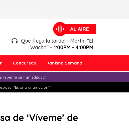
Que fluya la tarde! - Martin "El
Wacho" -
1:00PM - 4:00PM
ón
Concursos
Ranking Semanal
e repente se han editado”
esposa: “Es una difamación”
lsa de ‘Víveme’ de