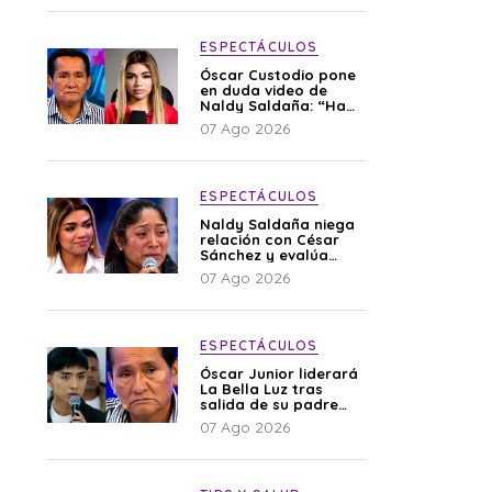
ESPECTÁCULOS
Óscar Custodio pone
en duda video de
Naldy Saldaña: “Hay
cosas que de repente
07 Ago 2026
se han editado”
ESPECTÁCULOS
Naldy Saldaña niega
relación con César
Sánchez y evalúa
denunciar a su
07 Ago 2026
esposa: “Es una
difamación”
ESPECTÁCULOS
Óscar Junior liderará
La Bella Luz tras
salida de su padre
por polémica con
07 Ago 2026
Naldy Saldaña