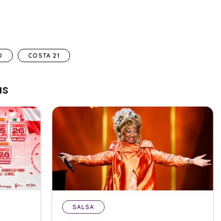
O
COSTA 21
as
SALSA