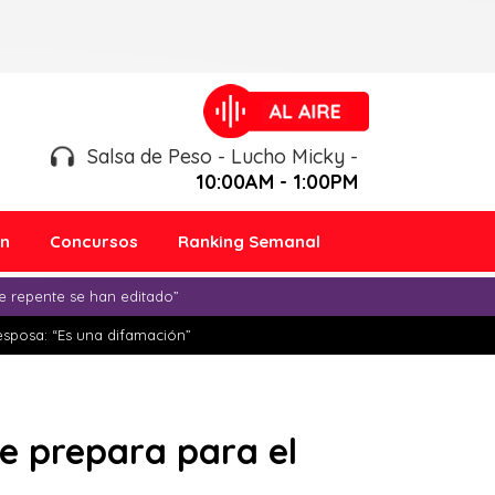
Salsa de Peso - Lucho Micky -
10:00AM - 1:00PM
ón
Concursos
Ranking Semanal
e repente se han editado”
esposa: “Es una difamación”
se prepara para el