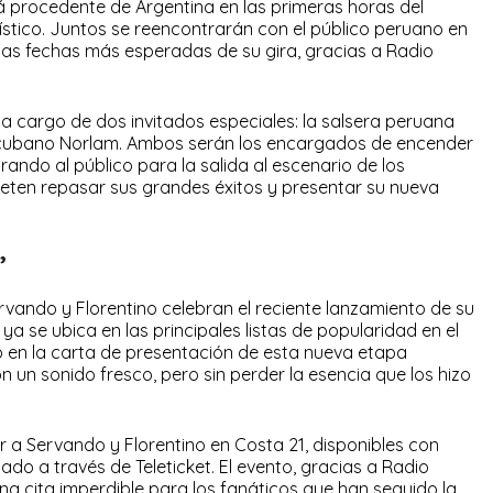
rá procedente de Argentina en las primeras horas del
tístico. Juntos se reencontrarán con el público peruano en
las fechas más esperadas de su gira, gracias a Radio
 a cargo de dos invitados especiales: la salsera peruana
r cubano Norlam. Ambos serán los encargados de encender
arando al público para la salida al escenario de los
ten repasar sus grandes éxitos y presentar su nueva
”
vando y Florentino celebran el reciente lanzamiento de su
ya se ubica en las principales listas de popularidad en el
o en la carta de presentación de esta nueva etapa
on un sonido fresco, pero sin perder la esencia que los hizo
a Servando y Florentino en Costa 21, disponibles con
do a través de Teleticket. El evento, gracias a Radio
a cita imperdible para los fanáticos que han seguido la