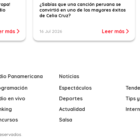
ropa!
¿Sabías que una canción peruana se
dio
convirtió en uno de los mayores éxitos
de Celia Cruz?
er más
Leer más
16 Jul 2026
dio Panamericana
Noticias
ogramación
Espectáculos
Tende
io en vivo
Deportes
Tips 
nking
Actualidad
Inter
ncursos
Salsa
Reservados.