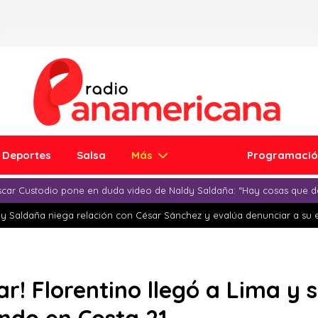
Deportes
Salsa
Más
Programaci
car Custodio pone en duda video de Naldy Saldaña: “Hay cosas que d
y Saldaña niega relación con César Sánchez y evalúa denunciar a su 
ar! Florentino llegó a Lima y 