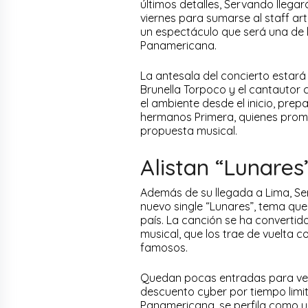
últimos detalles, Servando llega
viernes para sumarse al staff ar
un espectáculo que será una de 
Panamericana.
La antesala del concierto estará
Brunella Torpoco y el cantauto
el ambiente desde el inicio, prep
hermanos Primera, quienes prome
propuesta musical.
Alistan “Lunares
Además de su llegada a Lima, Ser
nuevo single “Lunares”, tema que 
país. La canción se ha convertid
musical, que los trae de vuelta c
famosos.
Quedan pocas entradas para ver 
descuento cyber por tiempo limita
Panamericana, se perfila como un