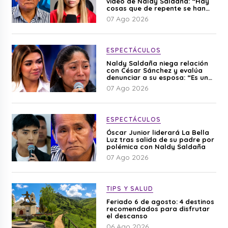
video de Naldy Saldaña: “Hay
cosas que de repente se han
editado”
07 Ago 2026
ESPECTÁCULOS
Naldy Saldaña niega relación
con César Sánchez y evalúa
denunciar a su esposa: “Es una
difamación”
07 Ago 2026
ESPECTÁCULOS
Óscar Junior liderará La Bella
Luz tras salida de su padre por
polémica con Naldy Saldaña
07 Ago 2026
TIPS Y SALUD
Feriado 6 de agosto: 4 destinos
recomendados para disfrutar
el descanso
06 Ago 2026