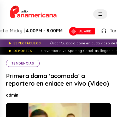
Micky |
4:00PM - 8:00PM
Tardeo S
ESPECTÁCULOS
Óscar Custodio pone en duda video de N
DEPORTES
Universitario vs. Sporting Cristal: así llegan a
TENDENCIAS
Primera dama ‘acomoda’ a
reportero en enlace en vivo (Video)
admin