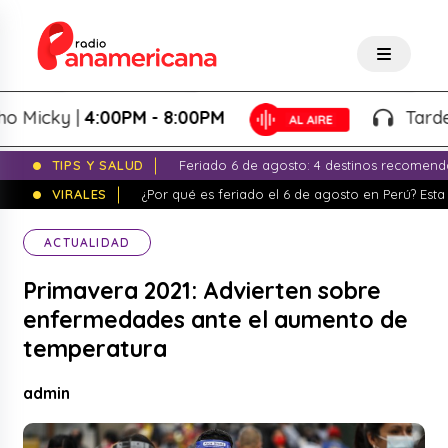
Micky |
4:00PM - 8:00PM
Tardeo S
TIPS Y SALUD
Feriado 6 de agosto: 4 destinos recomend
VIRALES
¿Por qué es feriado el 6 de agosto en Perú? Esta 
ACTUALIDAD
Primavera 2021: Advierten sobre
enfermedades ante el aumento de
temperatura
admin