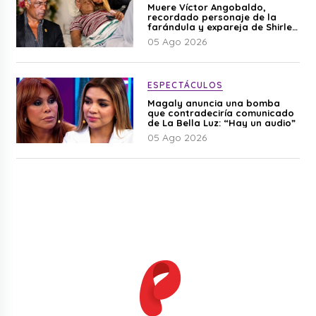
Muere Víctor Angobaldo,
recordado personaje de la
farándula y expareja de Shirley
Cherres
05 Ago 2026
ESPECTÁCULOS
Magaly anuncia una bomba
que contradeciría comunicado
de La Bella Luz: “Hay un audio”
05 Ago 2026