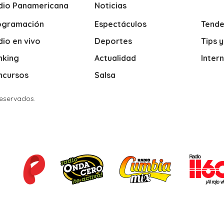
dio Panamericana
Noticias
ogramación
Espectáculos
Tende
io en vivo
Deportes
Tips 
nking
Actualidad
Inter
ncursos
Salsa
Reservados.