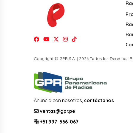
Ra
Pr
Rad
Ra
Co
Copyright © GPR S.A. | 2026 Todos los Derechos 
Anuncia con nosotros,
contáctanos
ventas@gpr.pe
+51 997-566-067