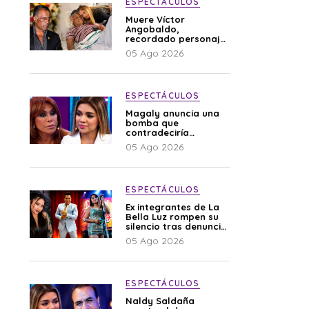
ESPECTÁCULOS
Muere Víctor
Angobaldo,
recordado personaje
de la farándula y
05 Ago 2026
expareja de Shirley
Cherres
ESPECTÁCULOS
Magaly anuncia una
bomba que
contradeciría
comunicado de La
05 Ago 2026
Bella Luz: “Hay un
audio”
ESPECTÁCULOS
Ex integrantes de La
Bella Luz rompen su
silencio tras denuncia
de Naldy: “Todo el
05 Ago 2026
mundo lo sabía”
ESPECTÁCULOS
Naldy Saldaña