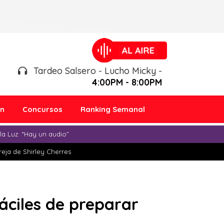
Tardeo Salsero - Lucho Micky -
4:00PM - 8:00PM
ón
Concursos
Ranking Semanal
a Luz: “Hay un audio”
eja de Shirley Cherres
fáciles de preparar