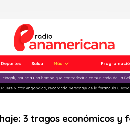
Deportes
Salsa
Más
Programaci
Magaly anuncia una bomba que contradeciría comunicado de La Bell
Muere Víctor Angobaldo, recordado personaje de la farándula y expar
chaje: 3 tragos económicos y 