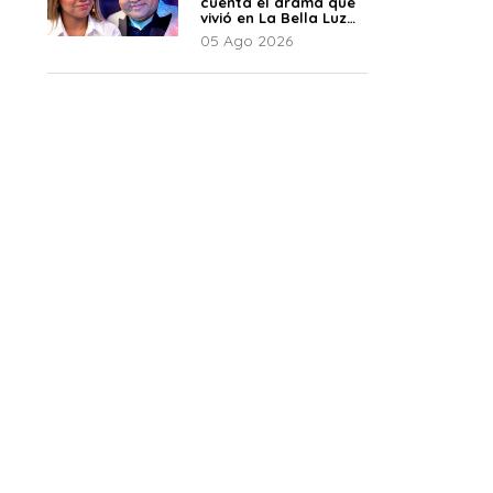
cuenta el drama que
vivió en La Bella Luz
tras denuncia al
05 Ago 2026
director musical: “No
me parece justo”