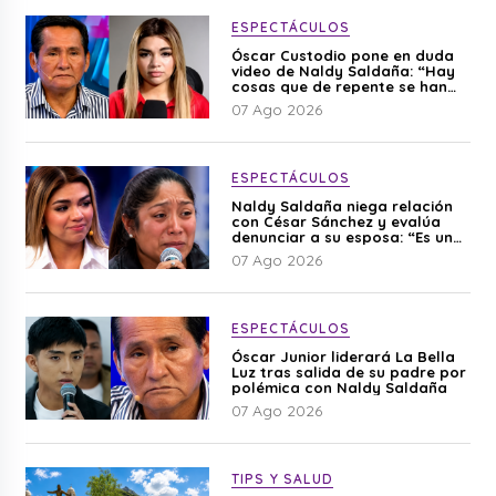
ESPECTÁCULOS
Óscar Custodio pone en duda
video de Naldy Saldaña: “Hay
cosas que de repente se han
editado”
07 Ago 2026
ESPECTÁCULOS
Naldy Saldaña niega relación
con César Sánchez y evalúa
denunciar a su esposa: “Es una
difamación”
07 Ago 2026
ESPECTÁCULOS
Óscar Junior liderará La Bella
Luz tras salida de su padre por
polémica con Naldy Saldaña
07 Ago 2026
TIPS Y SALUD