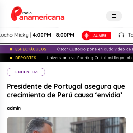
o Micky |
4:00PM - 8:00PM
Tardeo
ESPECTÁCULOS
Óscar Custodio pone en duda video de N
DEPORTES
Universitario vs. Sporting Cristal: así llegan a
TENDENCIAS
Presidente de Portugal asegura que
crecimiento de Perú causa ‘envidia’
admin