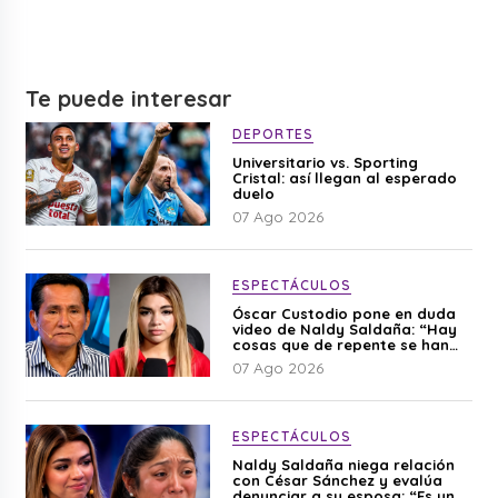
Te puede interesar
DEPORTES
Universitario vs. Sporting
Cristal: así llegan al esperado
duelo
07 Ago 2026
ESPECTÁCULOS
Óscar Custodio pone en duda
video de Naldy Saldaña: “Hay
cosas que de repente se han
editado”
07 Ago 2026
ESPECTÁCULOS
Naldy Saldaña niega relación
con César Sánchez y evalúa
denunciar a su esposa: “Es una