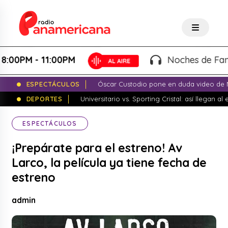
PM - 11:00PM
Noches de Fantasía 
ESPECTÁCULOS
Óscar Custodio pone en duda video de N
DEPORTES
Universitario vs. Sporting Cristal: así llegan a
ESPECTÁCULOS
¡Prepárate para el estreno! Av
Larco, la película ya tiene fecha de
estreno
admin