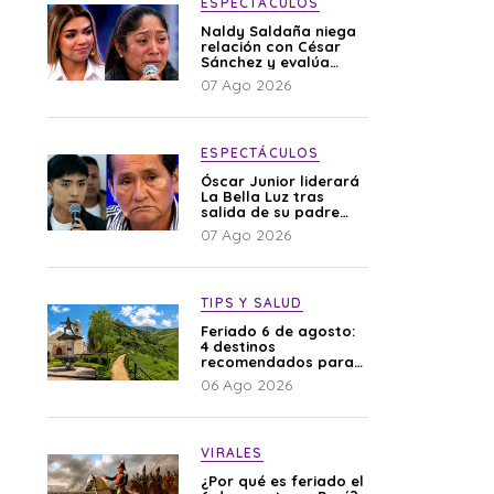
ESPECTÁCULOS
Naldy Saldaña niega
relación con César
Sánchez y evalúa
denunciar a su
07 Ago 2026
esposa: “Es una
difamación”
ESPECTÁCULOS
Óscar Junior liderará
La Bella Luz tras
salida de su padre
por polémica con
07 Ago 2026
Naldy Saldaña
TIPS Y SALUD
Feriado 6 de agosto:
4 destinos
recomendados para
disfrutar el descanso
06 Ago 2026
VIRALES
¿Por qué es feriado el