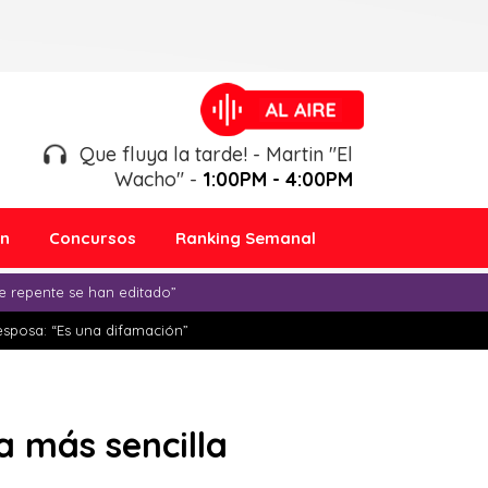
Que fluya la tarde! - Martin "El
Wacho" -
1:00PM - 4:00PM
ón
Concursos
Ranking Semanal
e repente se han editado”
esposa: “Es una difamación”
 más sencilla