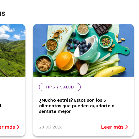
as
TIPS Y SALUD
¿Mucho estrés? Estos son los 5
l
alimentos que pueden ayudarte a
sentirte mejor
er más
Leer más
28 Jul 2026