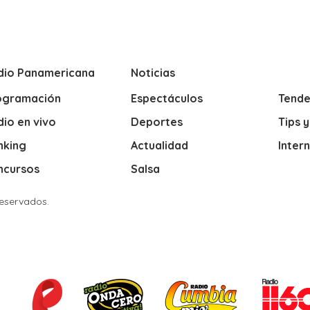
dio Panamericana
Noticias
ogramación
Espectáculos
Tende
io en vivo
Deportes
Tips 
nking
Actualidad
Inter
ncursos
Salsa
Reservados.