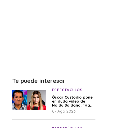
Te puede interesar
ESPECTÁCULOS
Óscar Custodio pone
en duda video de
Naldy Saldaña: “Hay
cosas que de repente
07 Ago 2026
se han editado”