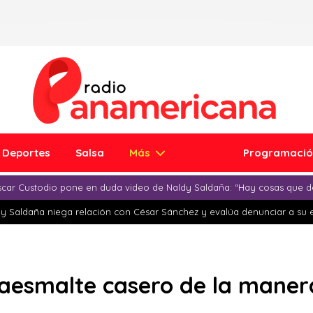
Deportes
Salsa
Más
Programaci
car Custodio pone en duda video de Naldy Saldaña: “Hay cosas que d
y Saldaña niega relación con César Sánchez y evalúa denunciar a su 
aesmalte casero de la manera