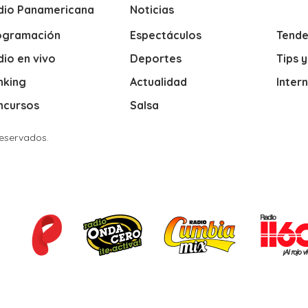
dio Panamericana
Noticias
ogramación
Espectáculos
Tende
io en vivo
Deportes
Tips 
nking
Actualidad
Inter
ncursos
Salsa
Reservados.