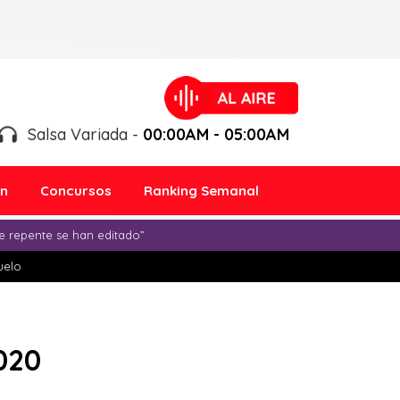
Salsa Variada -
00:00AM - 05:00AM
ón
Concursos
Ranking Semanal
e repente se han editado”
duelo
020