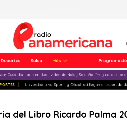
Deportes
Salsa
Más
Programaci
car Custodio pone en duda video de Naldy Saldaña: “Hay cosas que d
PORTES
Universitario vs. Sporting Cristal: así llegan al esperado 
ria del Libro Ricardo Palma 2