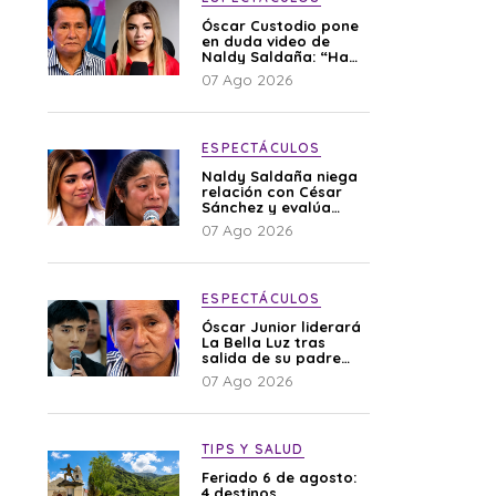
Óscar Custodio pone
en duda video de
Naldy Saldaña: “Hay
cosas que de repente
07 Ago 2026
se han editado”
ESPECTÁCULOS
Naldy Saldaña niega
relación con César
Sánchez y evalúa
denunciar a su
07 Ago 2026
esposa: “Es una
difamación”
ESPECTÁCULOS
Óscar Junior liderará
La Bella Luz tras
salida de su padre
por polémica con
07 Ago 2026
Naldy Saldaña
TIPS Y SALUD
Feriado 6 de agosto:
4 destinos