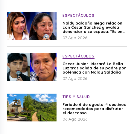
ESPECTÁCULOS
Naldy Saldaña niega relación
con César Sánchez y evalúa
denunciar a su esposa: “Es una
difamación”
07 Ago 2026
ESPECTÁCULOS
Óscar Junior liderará La Bella
Luz tras salida de su padre por
polémica con Naldy Saldaña
07 Ago 2026
TIPS Y SALUD
Feriado 6 de agosto: 4 destinos
recomendados para disfrutar
el descanso
06 Ago 2026