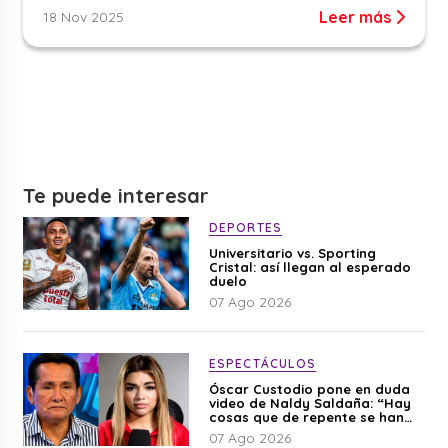
Leer más
18 Nov 2025
Te puede interesar
DEPORTES
Universitario vs. Sporting
Cristal: así llegan al esperado
duelo
07 Ago 2026
ESPECTÁCULOS
Óscar Custodio pone en duda
video de Naldy Saldaña: “Hay
cosas que de repente se han
editado”
07 Ago 2026