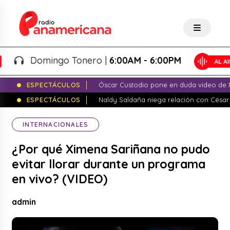
Domingo Tonero |
6:00AM - 6:00PM
ESPECTÁCULOS
Óscar Custodio pone en duda video de N
ESPECTÁCULOS
Naldy Saldaña niega relación con César
INTERNACIONALES
¿Por qué Ximena Sariñana no pudo
evitar llorar durante un programa
en vivo? (VIDEO)
admin