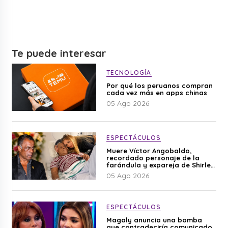
Te puede interesar
TECNOLOGÍA
Por qué los peruanos compran
cada vez más en apps chinas
05 Ago 2026
ESPECTÁCULOS
Muere Víctor Angobaldo,
recordado personaje de la
farándula y expareja de Shirley
Cherres
05 Ago 2026
ESPECTÁCULOS
Magaly anuncia una bomba
que contradeciría comunicado