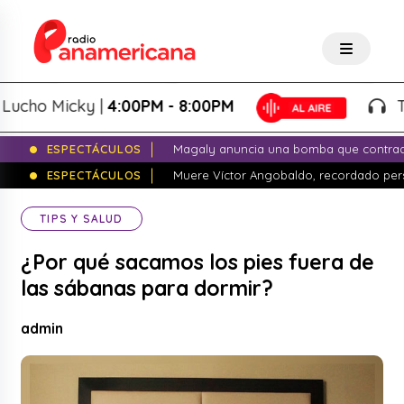
o Micky |
4:00PM - 8:00PM
Tardeo
ESPECTÁCULOS
Magaly anuncia una bomba que contrade
ESPECTÁCULOS
Muere Víctor Angobaldo, recordado pers
TIPS Y SALUD
¿Por qué sacamos los pies fuera de
las sábanas para dormir?
admin