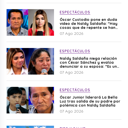
ESPECTÁCULOS
Óscar Custodio pone en duda
video de Naldy Saldaña: “Hay
cosas que de repente se han
editado”
07 Ago 2026
ESPECTÁCULOS
Naldy Saldaña niega relación
con César Sánchez y evalúa
denunciar a su esposa: “Es una
difamación”
07 Ago 2026
ESPECTÁCULOS
Óscar Junior liderará La Bella
Luz tras salida de su padre por
polémica con Naldy Saldaña
07 Ago 2026