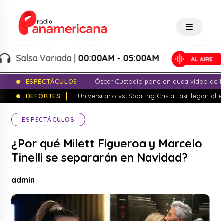
alsa Variada |
00:00AM - 05:00AM
ESPECTÁCULOS
Óscar Custodio pone en duda video de N
DEPORTES
Universitario vs. Sporting Cristal: así llegan a
ESPECTÁCULOS
¿Por qué Milett Figueroa y Marcelo
Tinelli se separarán en Navidad?
admin