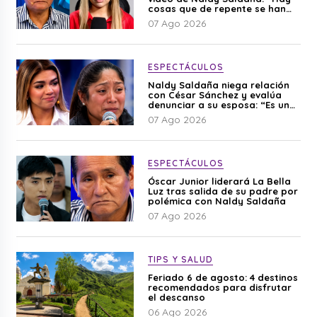
cosas que de repente se han
editado”
07 Ago 2026
ESPECTÁCULOS
Naldy Saldaña niega relación
con César Sánchez y evalúa
denunciar a su esposa: “Es una
difamación”
07 Ago 2026
ESPECTÁCULOS
Óscar Junior liderará La Bella
Luz tras salida de su padre por
polémica con Naldy Saldaña
07 Ago 2026
TIPS Y SALUD
Feriado 6 de agosto: 4 destinos
recomendados para disfrutar
el descanso
06 Ago 2026