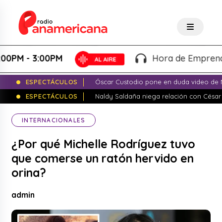
M - 3:00PM
Hora de Emprender - M
ESPECTÁCULOS
Óscar Custodio pone en duda video de N
ESPECTÁCULOS
Naldy Saldaña niega relación con César
INTERNACIONALES
¿Por qué Michelle Rodríguez tuvo
que comerse un ratón hervido en
orina?
admin