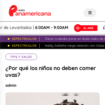
 Levantados |
6:00AM - 9:00AM
L
ESPECTÁCULOS
Óscar Custodio pone en duda video de N
ESPECTÁCULOS
Naldy Saldaña niega relación con César
TIPS Y SALUD
¿Por qué los niños no deben comer
uvas?
admin