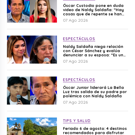
Óscar Custodio pone en duda
video de Naldy Saldaña: “Hay
cosas que de repente se han
editado”
07 Ago 2026
ESPECTÁCULOS
Naldy Saldaña niega relación
con César Sánchez y evalúa
denunciar a su esposa: “Es una
difamación”
07 Ago 2026
ESPECTÁCULOS
Óscar Junior liderará La Bella
Luz tras salida de su padre por
polémica con Naldy Saldaña
07 Ago 2026
TIPS Y SALUD
Feriado 6 de agosto: 4 destinos
recomendados para disfrutar