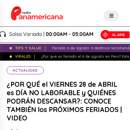
Salsa Variada |
00:00AM - 05:00AM
TIPS Y SALUD
Feriado 6 de agosto: 4 destinos recomend
VIRALES
¿Por qué es feriado el 6 de agosto en Perú? Esta 
ACTUALIDAD
¿POR QUÉ el VIERNES 28 de ABRIL
es DÍA NO LABORABLE y QUIÉNES
PODRÁN DESCANSAR?: CONOCE
TAMBIÉN los PRÓXIMOS FERIADOS |
VIDEO