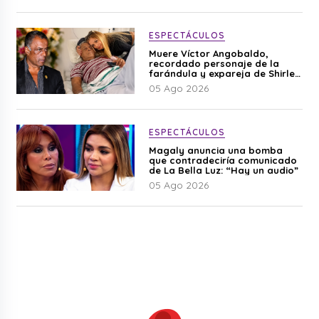
ESPECTÁCULOS
Muere Víctor Angobaldo,
recordado personaje de la
farándula y expareja de Shirley
Cherres
05 Ago 2026
ESPECTÁCULOS
Magaly anuncia una bomba
que contradeciría comunicado
de La Bella Luz: “Hay un audio”
05 Ago 2026