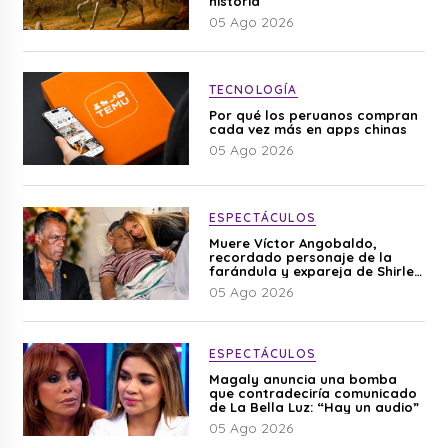
historia
05 Ago 2026
TECNOLOGÍA
Por qué los peruanos compran
cada vez más en apps chinas
05 Ago 2026
ESPECTÁCULOS
Muere Víctor Angobaldo,
recordado personaje de la
farándula y expareja de Shirley
Cherres
05 Ago 2026
ESPECTÁCULOS
Magaly anuncia una bomba
que contradeciría comunicado
de La Bella Luz: “Hay un audio”
05 Ago 2026