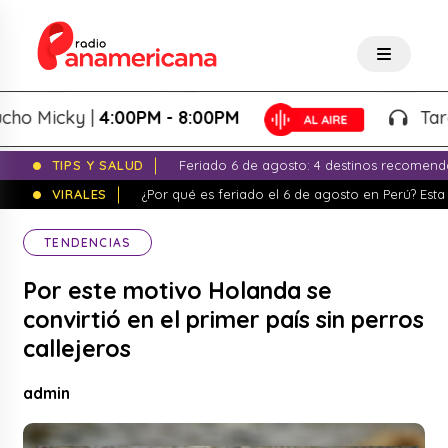
Micky |
4:00PM - 8:00PM
Tardeo S
TIPS Y SALUD
Feriado 6 de agosto: 4 destinos recomend
VIRALES
¿Por qué es feriado el 6 de agosto en Perú? Esta 
TENDENCIAS
Por este motivo Holanda se
convirtió en el primer país sin perros
callejeros
admin