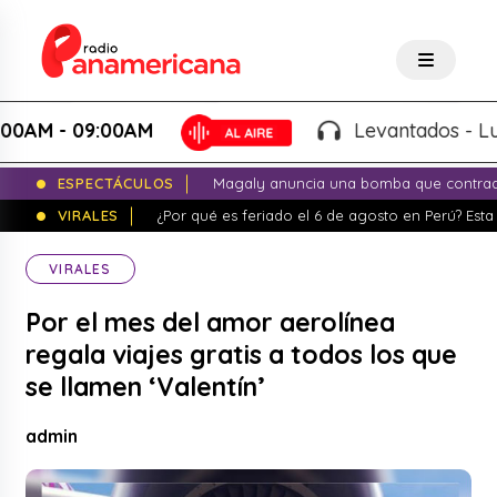
 - 09:00AM
Levantados - Luigui C
ESPECTÁCULOS
Magaly anuncia una bomba que contrade
VIRALES
¿Por qué es feriado el 6 de agosto en Perú? Esta 
VIRALES
Por el mes del amor aerolínea
regala viajes gratis a todos los que
se llamen ‘Valentín’
admin