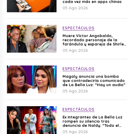
cada vez más en apps chinas
05 Ago 2026
ESPECTÁCULOS
Muere Víctor Angobaldo,
recordado personaje de la
farándula y expareja de Shirley
Cherres
05 Ago 2026
ESPECTÁCULOS
Magaly anuncia una bomba
que contradeciría comunicado
de La Bella Luz: “Hay un audio”
05 Ago 2026
ESPECTÁCULOS
Ex integrantes de La Bella Luz
rompen su silencio tras
denuncia de Naldy: “Todo el
mundo lo sabía”
05 Ago 2026