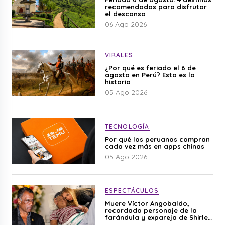
recomendados para disfrutar
el descanso
06 Ago 2026
VIRALES
¿Por qué es feriado el 6 de
agosto en Perú? Esta es la
historia
05 Ago 2026
TECNOLOGÍA
Por qué los peruanos compran
cada vez más en apps chinas
05 Ago 2026
ESPECTÁCULOS
Muere Víctor Angobaldo,
recordado personaje de la
farándula y expareja de Shirley
Cherres