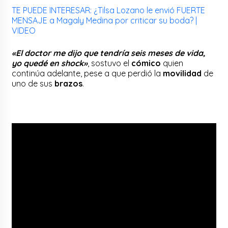
TE PUEDE INTERESAR: ¿Tilsa Lozano le envió FUERTE
MENSAJE a Magaly Medina por criticar su boda? |
VIDEO
«El doctor me dijo que tendría seis meses de vida,
yo quedé en shock»
, sostuvo el
cómico
quien
continúa adelante, pese a que perdió la
movilidad
de
uno de sus
brazos
.