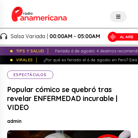
Salsa Variada |
00:00AM - 05:00AM
TIPS Y SALUD
Feriado 6 de agosto: 4 destinos recomend
VIRALES
¿Por qué es feriado el 6 de agosto en Perú? Esta 
ESPECTÁCULOS
Popular cómico se quebró tras
revelar ENFERMEDAD incurable |
VIDEO
admin