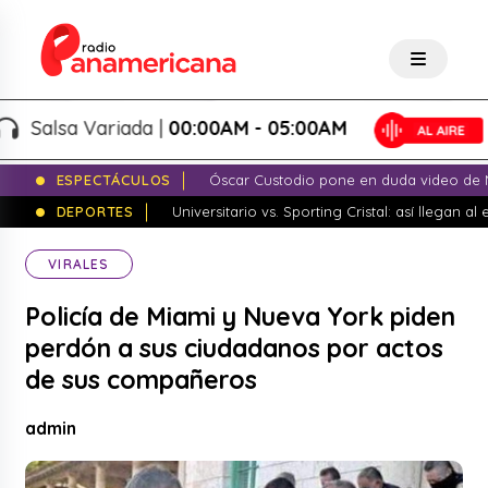
alsa Variada |
00:00AM - 05:00AM
ESPECTÁCULOS
Óscar Custodio pone en duda video de N
DEPORTES
Universitario vs. Sporting Cristal: así llegan a
VIRALES
Policía de Miami y Nueva York piden
perdón a sus ciudadanos por actos
de sus compañeros
admin