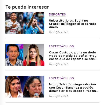
Te puede interesar
DEPORTES
Universitario vs. Sporting
Cristal: así llegan al esperado
duelo
07 Ago 2026
ESPECTÁCULOS
Óscar Custodio pone en duda
video de Naldy Saldaña: “Hay
cosas que de repente se han
editado”
07 Ago 2026
ESPECTÁCULOS
Naldy Saldaña niega relación
con César Sánchez y evalúa
denunciar a su esposa: “Es una
difamación”
07 Ago 2026