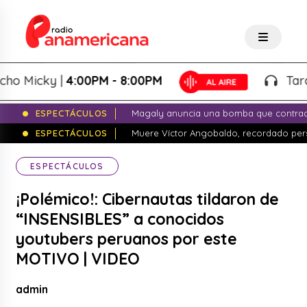
Micky |
4:00PM - 8:00PM
Tardeo S
ESPECTÁCULOS
Magaly anuncia una bomba que contrade
ESPECTÁCULOS
Muere Víctor Angobaldo, recordado pers
ESPECTÁCULOS
¡Polémico!: Cibernautas tildaron de
“INSENSIBLES” a conocidos
youtubers peruanos por este
MOTIVO | VIDEO
admin