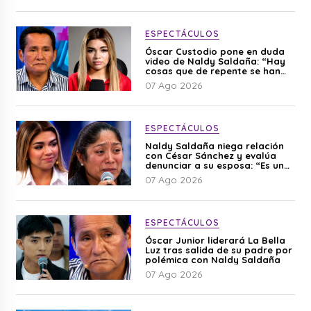
ESPECTÁCULOS
Óscar Custodio pone en duda
video de Naldy Saldaña: “Hay
cosas que de repente se han
editado”
07 Ago 2026
ESPECTÁCULOS
Naldy Saldaña niega relación
con César Sánchez y evalúa
denunciar a su esposa: “Es una
difamación”
07 Ago 2026
ESPECTÁCULOS
Óscar Junior liderará La Bella
Luz tras salida de su padre por
polémica con Naldy Saldaña
07 Ago 2026