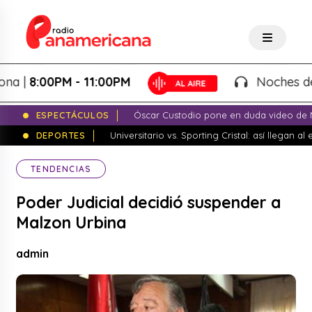
8:00PM - 11:00PM
Noches de Fant
ESPECTÁCULOS
Óscar Custodio pone en duda video de N
DEPORTES
Universitario vs. Sporting Cristal: así llegan a
TENDENCIAS
Poder Judicial decidió suspender a
Malzon Urbina
admin