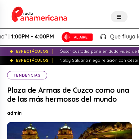
1:00PM - 4:00PM
Que fluya la tard
ESPECTÁCULOS
Óscar Custodio pone en duda video de N
ESPECTÁCULOS
Naldy Saldaña niega relación con César
TENDENCIAS
Plaza de Armas de Cuzco como una
de las más hermosas del mundo
admin