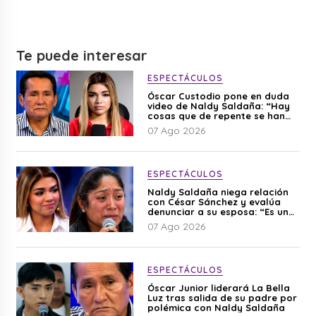
Te puede interesar
ESPECTÁCULOS
Óscar Custodio pone en duda
video de Naldy Saldaña: “Hay
cosas que de repente se han
editado”
07 Ago 2026
ESPECTÁCULOS
Naldy Saldaña niega relación
con César Sánchez y evalúa
denunciar a su esposa: “Es una
difamación”
07 Ago 2026
ESPECTÁCULOS
Óscar Junior liderará La Bella
Luz tras salida de su padre por
polémica con Naldy Saldaña