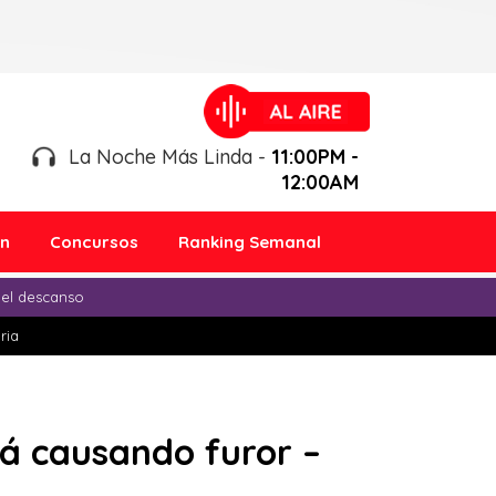
La Noche Más Linda -
11:00PM -
12:00AM
ón
Concursos
Ranking Semanal
 el descanso
ria
stá causando furor –