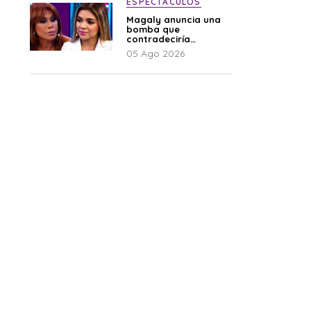
ESPECTÁCULOS
Magaly anuncia una
bomba que
contradeciría
comunicado de La
05 Ago 2026
Bella Luz: “Hay un
audio”