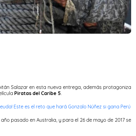
pitán Salazar en esta nueva entrega, además protagoniza
elícula
Piratas del Caribe 5
.
euda! Este es el reto que hará Gonzalo Núñez si gana Perú
el año pasado en Australia, y para el 26 de mayo de 2017 se