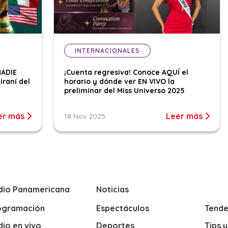
INTERNACIONALES
NADIE
¡Cuenta regresiva! Conoce AQUÍ el
iraní del
horario y dónde ver EN VIVO la
preliminar del Miss Universo 2025
er más
Leer más
18 Nov 2025
dio Panamericana
Noticias
ogramación
Espectáculos
Tende
io en vivo
Deportes
Tips 