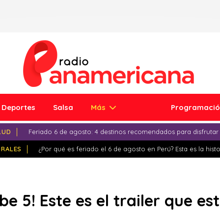
Deportes
Salsa
Más
Programaci
LUD
Feriado 6 de agosto: 4 destinos recomendados para disfrutar
IRALES
¿Por qué es feriado el 6 de agosto en Perú? Esta es la histo
ibe 5! Este es el trailer que e