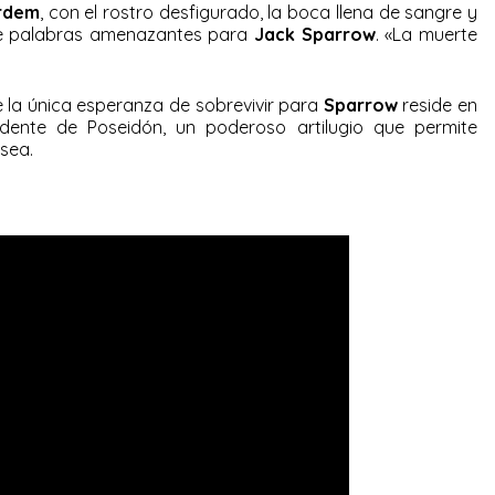
ardem
, con el rostro desfigurado, la boca llena de sangre y
de palabras amenazantes para
Jack Sparrow
. «La muerte
ue la única esperanza de sobrevivir para
Sparrow
reside en
idente de Poseidón, un poderoso artilugio que permite
osea.