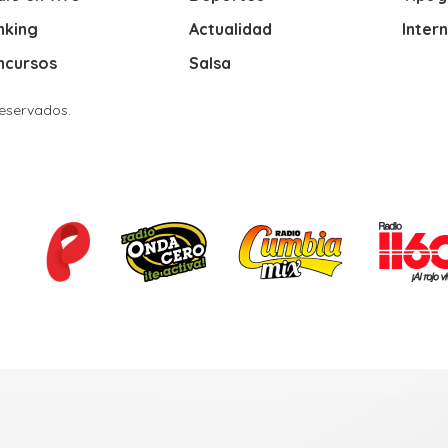
nking
Actualidad
Inter
ncursos
Salsa
Reservados.