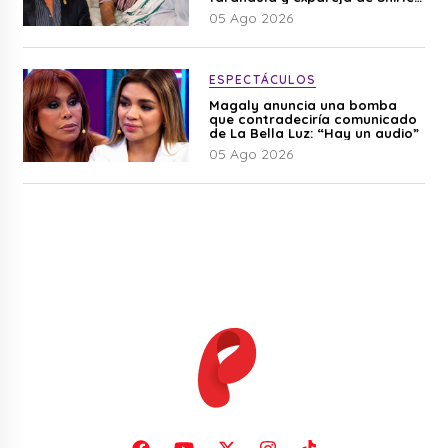
Cherres
05 Ago 2026
ESPECTÁCULOS
Magaly anuncia una bomba
que contradeciría comunicado
de La Bella Luz: “Hay un audio”
05 Ago 2026