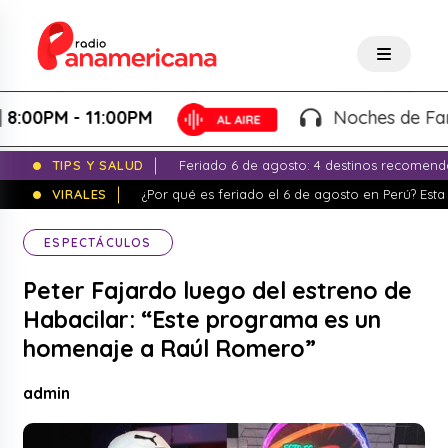
PM - 11:00PM
Noches de Fantasía
TIPS Y SALUD
Feriado 6 de agosto: 4 destinos recomend
VIRALES
¿Por qué es feriado el 6 de agosto en Perú? Esta 
ESPECTÁCULOS
Peter Fajardo luego del estreno de
Habacilar: “Este programa es un
homenaje a Raúl Romero”
admin