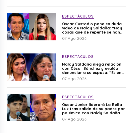
ESPECTÁCULOS
Óscar Custodio pone en duda
video de Naldy Saldaña: “Hay
cosas que de repente se han
editado”
07 Ago 2026
ESPECTÁCULOS
Naldy Saldaña niega relación
con César Sánchez y evalúa
denunciar a su esposa: “Es una
difamación”
07 Ago 2026
ESPECTÁCULOS
Óscar Junior liderará La Bella
Luz tras salida de su padre por
polémica con Naldy Saldaña
07 Ago 2026