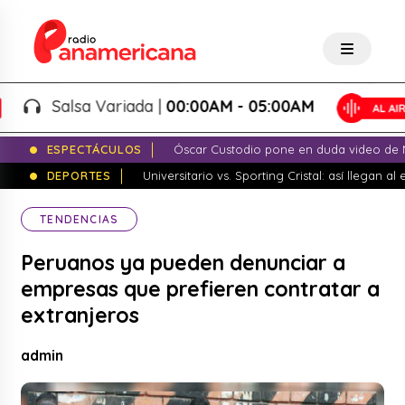
Salsa Variada |
00:00AM - 05:00AM
ESPECTÁCULOS
Óscar Custodio pone en duda video de N
DEPORTES
Universitario vs. Sporting Cristal: así llegan a
TENDENCIAS
Peruanos ya pueden denunciar a
empresas que prefieren contratar a
extranjeros
admin