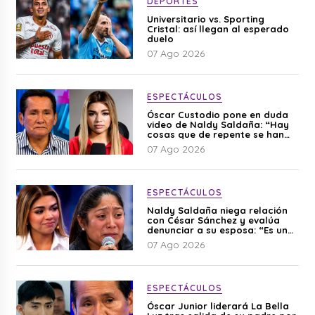
DEPORTES
Universitario vs. Sporting
Cristal: así llegan al esperado
duelo
07 Ago 2026
ESPECTÁCULOS
Óscar Custodio pone en duda
video de Naldy Saldaña: “Hay
cosas que de repente se han
editado”
07 Ago 2026
ESPECTÁCULOS
Naldy Saldaña niega relación
con César Sánchez y evalúa
denunciar a su esposa: “Es una
difamación”
07 Ago 2026
ESPECTÁCULOS
Óscar Junior liderará La Bella