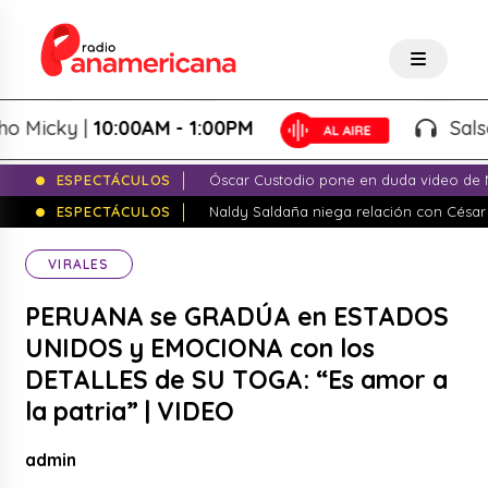
ky |
10:00AM - 1:00PM
Salsa de P
ESPECTÁCULOS
Óscar Custodio pone en duda video de N
ESPECTÁCULOS
Naldy Saldaña niega relación con César
VIRALES
PERUANA se GRADÚA en ESTADOS
UNIDOS y EMOCIONA con los
DETALLES de SU TOGA: “Es amor a
la patria” | VIDEO
admin