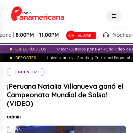
 |
8:00PM - 11:00PM
Noches de Fan
ESPECTÁCULOS
Óscar Custodio pone en duda video de N
DEPORTES
Universitario vs. Sporting Cristal: así llegan a
TENDENCIAS
¡Peruana Natalia Villanueva ganó el
Campeonato Mundial de Salsa!
(VIDEO)
admin