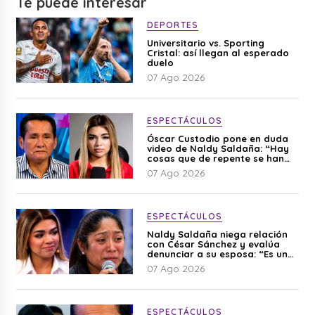
Te puede interesar
DEPORTES
Universitario vs. Sporting
Cristal: así llegan al esperado
duelo
07 Ago 2026
ESPECTÁCULOS
Óscar Custodio pone en duda
video de Naldy Saldaña: “Hay
cosas que de repente se han
editado”
07 Ago 2026
ESPECTÁCULOS
Naldy Saldaña niega relación
con César Sánchez y evalúa
denunciar a su esposa: “Es una
difamación”
07 Ago 2026
ESPECTÁCULOS