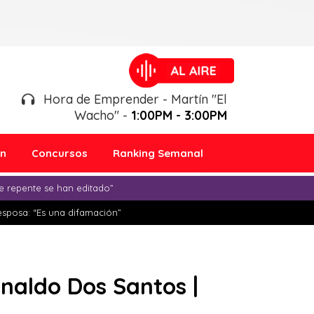
Hora de Emprender - Martín "El
Wacho" -
1:00PM - 3:00PM
ón
Concursos
Ranking Semanal
e repente se han editado”
esposa: “Es una difamación”
inaldo Dos Santos |