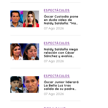
ESPECTÁCULOS
Óscar Custodio pone
en duda video de
Naldy Saldaña: “Hay
cosas que de repente
07 Ago 2026
se han editado”
ESPECTÁCULOS
Naldy Saldaña niega
relación con César
Sánchez y evalúa
denunciar a su
07 Ago 2026
esposa: “Es una
difamación”
ESPECTÁCULOS
Óscar Junior liderará
La Bella Luz tras
salida de su padre
por polémica con
07 Ago 2026
Naldy Saldaña