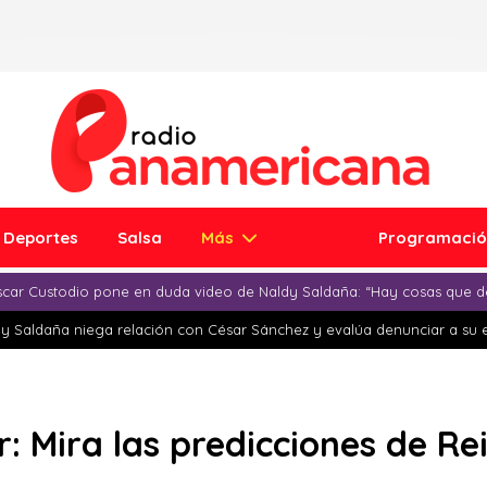
Deportes
Salsa
Más
Programaci
car Custodio pone en duda video de Naldy Saldaña: “Hay cosas que d
y Saldaña niega relación con César Sánchez y evalúa denunciar a su 
: Mira las predicciones de Re