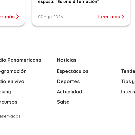
esposa: “Es una difamación”
er más
Leer más
07 Ago 2026
dio Panamericana
Noticias
ogramación
Espectáculos
Tende
io en vivo
Deportes
Tips 
nking
Actualidad
Inter
ncursos
Salsa
Reservados.