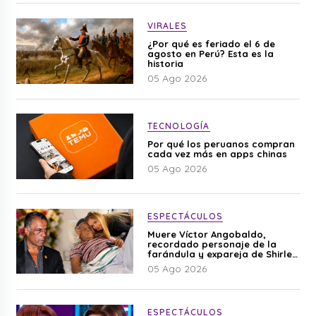
VIRALES
¿Por qué es feriado el 6 de
agosto en Perú? Esta es la
historia
05 Ago 2026
TECNOLOGÍA
Por qué los peruanos compran
cada vez más en apps chinas
05 Ago 2026
ESPECTÁCULOS
Muere Víctor Angobaldo,
recordado personaje de la
farándula y expareja de Shirley
Cherres
05 Ago 2026
ESPECTÁCULOS