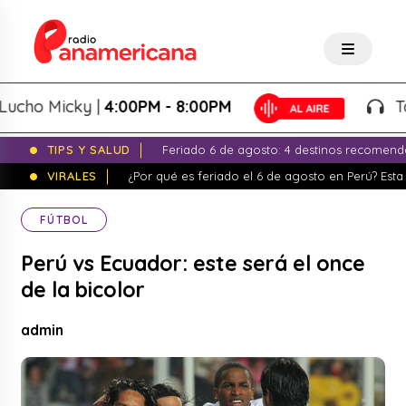
o Micky |
4:00PM - 8:00PM
Tardeo
TIPS Y SALUD
Feriado 6 de agosto: 4 destinos recomend
VIRALES
¿Por qué es feriado el 6 de agosto en Perú? Esta 
FÚTBOL
Perú vs Ecuador: este será el once
de la bicolor
admin