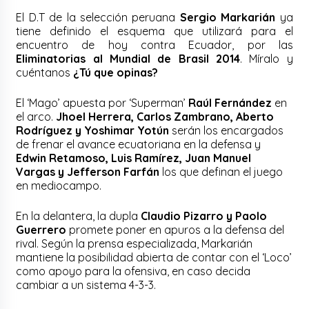
El D.T de la selección peruana
Sergio Markarián
ya
tiene definido el esquema que utilizará para el
encuentro de hoy contra Ecuador, por las
Eliminatorias al Mundial de Brasil 2014
. Míralo y
cuéntanos
¿Tú que opinas?
El ‘Mago’ apuesta por ‘Superman’
Raúl Fernández
en
el arco.
Jhoel Herrera, Carlos Zambrano, Aberto
Rodríguez y Yoshimar Yotún
serán los encargados
de frenar el avance ecuatoriana en la defensa y
Edwin Retamoso, Luis Ramírez, Juan Manuel
Vargas y Jefferson Farfán
los que definan el juego
en mediocampo.
En la delantera, la dupla
Claudio Pizarro y Paolo
Guerrero
promete poner en apuros a la defensa del
rival. Según la prensa especializada, Markarián
mantiene la posibilidad abierta de contar con el ‘Loco’
como apoyo para la ofensiva, en caso decida
cambiar a un sistema 4-3-3.